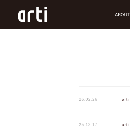
ABOUT
26.02.26
ar
25.12.17
art