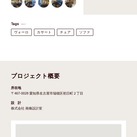
Tags
ヴォーロ
カサート
チェア
ソファ
プロジェクト概要
所在地
〒467-0028 愛知県名古屋市瑞穂区初日町２丁目
設 計
株式会社 南條設計室