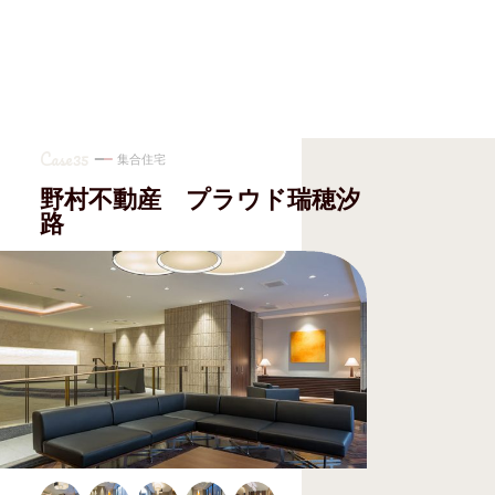
Case35
集合住宅
野村不動産 プラウド瑞穂汐
路