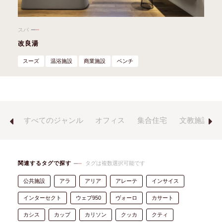
スパ
改良湯
スーズ
温浴施設
商業施設
ベンチ
の他
すべてのジャンル
オフィス
集合住宅
文教施設
Previous
Next
関連するタグで探す
タグは複数選択可能です
公共施設
アラ
アリア
アレーテ
インサイス
インターセクト
ウェブ950
ヴォーロ
カサート
カシス
カップ
カリソン
クッカ
クティ