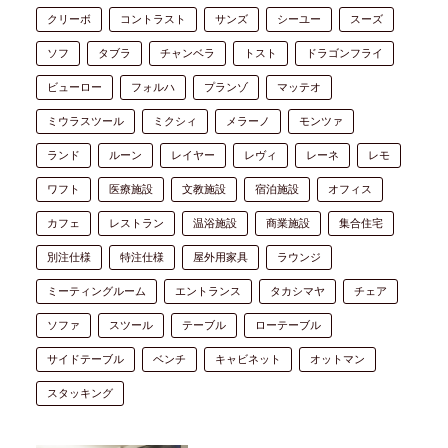
クリーボ
コントラスト
サンズ
シーユー
スーズ
ソフ
タブラ
チャンベラ
トスト
ドラゴンフライ
ビューロー
フォルハ
プランゾ
マッテオ
ミウラスツール
ミクシィ
メラーノ
モンツァ
ランド
ルーン
レイヤー
レヴィ
レーネ
レモ
ワフト
医療施設
文教施設
宿泊施設
オフィス
カフェ
レストラン
温浴施設
商業施設
集合住宅
別注仕様
特注仕様
屋外用家具
ラウンジ
ミーティングルーム
エントランス
タカシマヤ
チェア
ソファ
スツール
テーブル
ローテーブル
サイドテーブル
ベンチ
キャビネット
オットマン
スタッキング