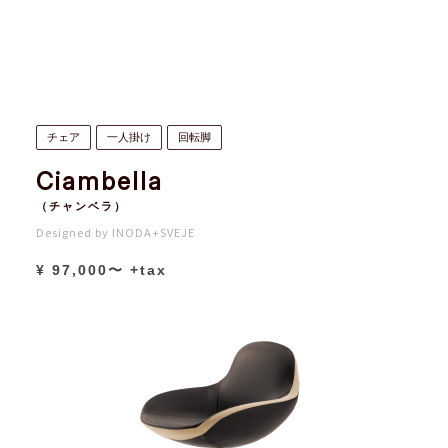
チェア
一人掛け
回転脚
Ciambella
（チャンベラ）
Designed by INODA+SVEJE
¥ 97,000〜 +tax