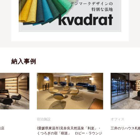
納入事例
宿泊施設
オフィス
口店
(愛媛県東温市)見奈良天然温泉「利楽」・
三井のリハウス札
くつろぎの宿「樹楽」 ロビー・ラウンジ