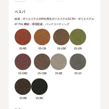
ベスパ
組成：ポリエステル100%(再生ポリエステル52.3%・ポリエステル
47.7%) 機能：環境配慮、バックコーティング
VS-RD
VS-OR
VS-LBR
VS-GN
VS-DRD
VS-CBR
VS-BE
VS-GY
VS-BR
VS-BK