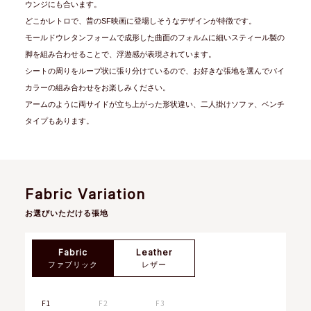
ウンジにも合います。
どこかレトロで、昔のSF映画に登場しそうなデザインが特徴です。
モールドウレタンフォームで成形した曲面のフォルムに細いスティール製の
脚を組み合わせることで、浮遊感が表現されています。
シートの周りをループ状に張り分けているので、お好きな張地を選んでバイ
カラーの組み合わせをお楽しみください。
アームのように両サイドが立ち上がった形状違い、二人掛けソファ、ベンチ
タイプもあります。
Fabric Variation
お選びいただける張地
Fabric
Leather
ファブリック
レザー
F1
F2
F3