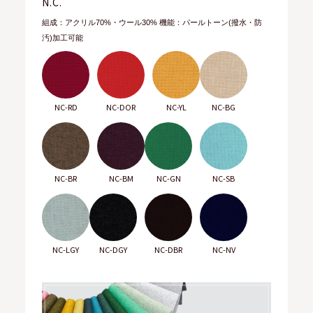
N.C.
組成：アクリル70%・ウール30% 機能：パールトーン(撥水・防
汚)加工可能
NC-RD
NC-DOR
NC-YL
NC-BG
NC-BR
NC-BM
NC-GN
NC-SB
NC-LGY
NC-DGY
NC-DBR
NC-NV