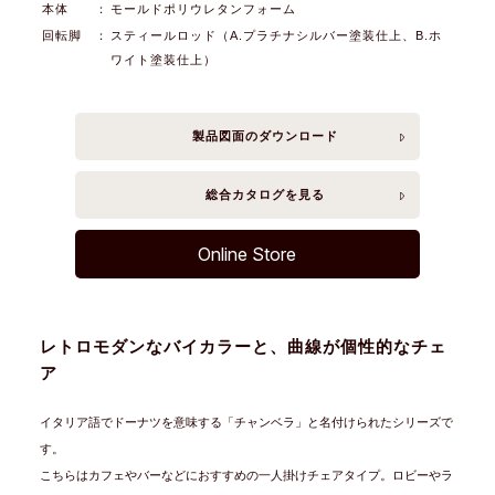
本体
：
モールドポリウレタンフォーム
回転脚
：
スティールロッド（A.プラチナシルバー塗装仕上、B.ホ
ワイト塗装仕上）
製品図面の
ダウンロード
総合カタログを
見る
Online Store
レトロモダンなバイカラーと、曲線が個性的なチェ
ア
イタリア語でドーナツを意味する「チャンベラ」と名付けられたシリーズで
す。
こちらはカフェやバーなどにおすすめの一人掛けチェアタイプ。ロビーやラ