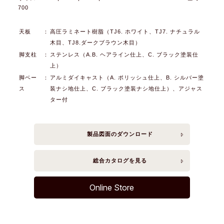
700
天板
：
高圧ラミネート樹脂（TJ6. ホワイト、TJ7. ナチュラル
木目、TJ8.ダークブラウン木目）
脚支柱
：
ステンレス（A.B. ヘアライン仕上、C. ブラック塗装仕
上）
脚ベー
：
アルミダイキャスト（A. ポリッシュ仕上、B. シルバー塗
ス
装ナシ地仕上、C. ブラック塗装ナシ地仕上）、アジャス
ター付
製品図面の
ダウンロード
総合カタログを
見る
Online Store