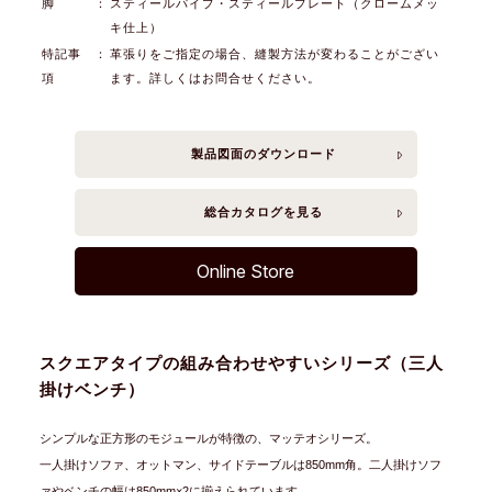
脚
：
スティールパイプ・スティールプレート（クロームメッ
キ仕上）
特記事
：
革張りをご指定の場合、縫製方法が変わることがござい
項
ます。詳しくはお問合せください。
製品図面の
ダウンロード
総合カタログを
見る
Online Store
スクエアタイプの組み合わせやすいシリーズ（三人
掛けベンチ）
シンプルな正方形のモジュールが特徴の、マッテオシリーズ。
一人掛けソファ、オットマン、サイドテーブルは850mm角。二人掛けソフ
ァやベンチの幅は850mm×2に揃えられています。