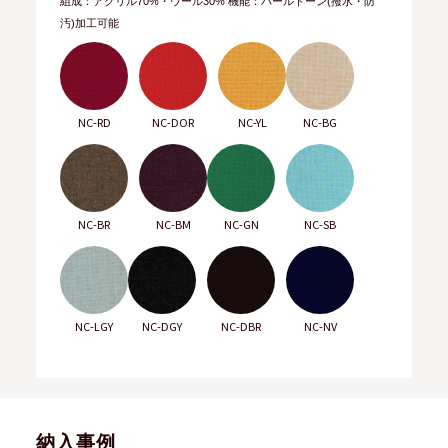
組成：アクリル70%・ウール30% 機能：パールトーン(撥水・防
汚)加工可能
NC-RD
NC-DOR
NC-YL
NC-BG
NC-BR
NC-BM
NC-GN
NC-SB
NC-LGY
NC-DGY
NC-DBR
NC-NV
納入事例