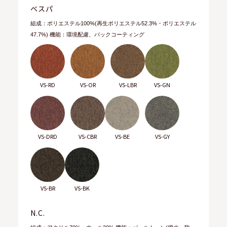
ベスパ
組成：ポリエステル100%(再生ポリエステル52.3%・ポリエステル
47.7%) 機能：環境配慮、バックコーティング
VS-RD
VS-OR
VS-LBR
VS-GN
VS-DRD
VS-CBR
VS-BE
VS-GY
VS-BR
VS-BK
N.C.