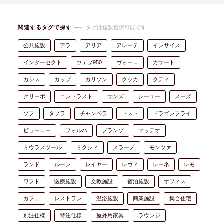
関連するタグで探す
タグは複数選択可能です
公共施設
アラ
アリア
アレーテ
インサイス
インターセクト
ウェブ950
ヴォーロ
カサート
カシス
カップ
カリソン
クッカ
クティ
クリーボ
コントラスト
サンズ
シーユー
スーズ
ソフ
タブラ
チャンベラ
トスト
ドラゴンフライ
ビューロー
フォルハ
プランゾ
マッテオ
ミウラスツール
ミクシィ
メラーノ
モンツァ
ランド
ルーン
レイヤー
レヴィ
レーネ
レモ
ワフト
医療施設
文教施設
宿泊施設
オフィス
カフェ
レストラン
温浴施設
商業施設
集合住宅
別注仕様
特注仕様
屋外用家具
ラウンジ