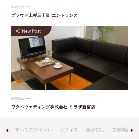
集合住宅
プラウド上杉三丁目 エントランス
New Post
商業施設
ワタベウェディング株式会社 ミラザ新宿店
の他
すべてのジャンル
オフィス
集合住宅
文教施設
Previous
Next