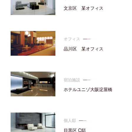
文京区 某オフィス
オフィス
品川区 某オフィス
宿泊施設
ホテルユニゾ大阪淀屋橋
個人邸
目黒区 C邸