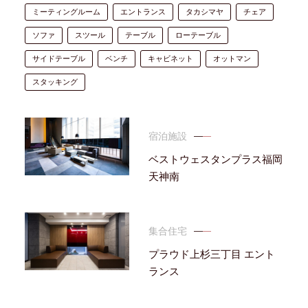
ミーティングルーム
エントランス
タカシマヤ
チェア
ソファ
スツール
テーブル
ローテーブル
サイドテーブル
ベンチ
キャビネット
オットマン
スタッキング
宿泊施設
ベストウェスタンプラス福岡
天神南
集合住宅
プラウド上杉三丁目 エント
ランス