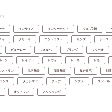
です
ーテ
インサイス
インターセクト
ウェブ950
ティ
クリーボ
コントラスト
サンズ
シーユー
ビューロー
フォルハ
プランゾ
マッテオ
ルーン
レイヤー
レヴィ
レーネ
レモ
レストラン
温浴施設
商業施設
集合住宅
別注
ランス
タカシマヤ
チェア
ソファ
スツール
オットマン
スタッキング