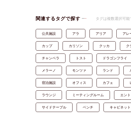
関連するタグで探す
タグは複数選択可能
公共施設
アラ
アリア
アレ
カップ
カリソン
クッカ
ク
チャンベラ
トスト
ドラゴンフライ
メラーノ
モンツァ
ランド
宿泊施設
オフィス
カフェ
ラウンジ
ミーティングルーム
エント
サイドテーブル
ベンチ
キャビネット