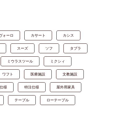
ヴォーロ
カサート
カシス
スーズ
ソフ
タブラ
ミウラスツール
ミクシィ
ワフト
医療施設
文教施設
仕様
特注仕様
屋外用家具
テーブル
ローテーブル