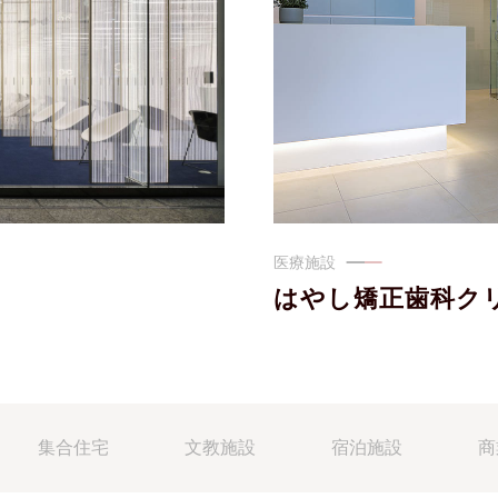
医療施設
はやし矯正歯科ク
集合住宅
文教施設
宿泊施設
商