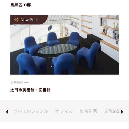
目黒区 C邸
New Post
公共施設
太田市美術館・図書館
の他
すべてのジャンル
オフィス
集合住宅
文教施設
Previous
Next