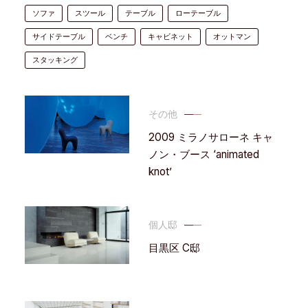
ソファ
スツール
テーブル
ローテーブル
サイドテーブル
ベンチ
キャビネット
オットマン
スタッキング
その他
2009 ミラノサローネ キャ
ノン・ブース ‘animated
knot’
個人邸
目黒区 C邸