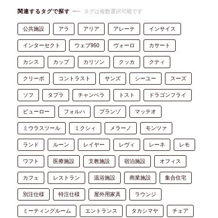
関連するタグで探す
タグは複数選択可能です
公共施設
アラ
アリア
アレーテ
インサイス
インターセクト
ウェブ950
ヴォーロ
カサート
カシス
カップ
カリソン
クッカ
クティ
クリーボ
コントラスト
サンズ
シーユー
スーズ
ソフ
タブラ
チャンベラ
トスト
ドラゴンフライ
ビューロー
フォルハ
プランゾ
マッテオ
ミウラスツール
ミクシィ
メラーノ
モンツァ
ランド
ルーン
レイヤー
レヴィ
レーネ
レモ
ワフト
医療施設
文教施設
宿泊施設
オフィス
カフェ
レストラン
温浴施設
商業施設
集合住宅
別注仕様
特注仕様
屋外用家具
ラウンジ
ミーティングルーム
エントランス
タカシマヤ
チェア