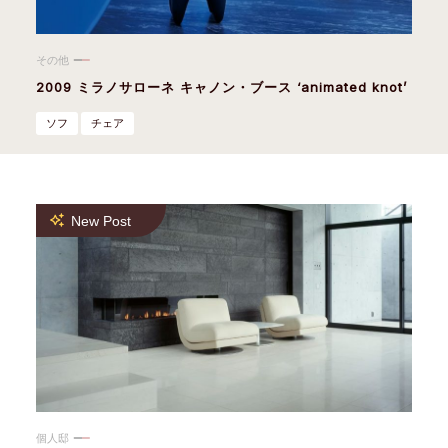
その他
2009 ミラノサローネ キャノン・ブース ‘animated knot’
ソフ
チェア
New Post
個人邸