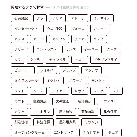
関連するタグで探す
タグは複数選択可能です
公共施設
アラ
アリア
アレーテ
インサイス
インターセクト
ウェブ950
ヴォーロ
カサート
カシス
カップ
カリソン
クッカ
クティ
クリーボ
コントラスト
サンズ
シーユー
スーズ
ソフ
タブラ
チャンベラ
トスト
ドラゴンフライ
ビューロー
フォルハ
プランゾ
マッテオ
ミウラスツール
ミクシィ
メラーノ
モンツァ
ランド
ルーン
レイヤー
レヴィ
レーネ
レモ
ワフト
医療施設
文教施設
宿泊施設
オフィス
カフェ
レストラン
温浴施設
商業施設
集合住宅
別注仕様
特注仕様
屋外用家具
ラウンジ
ミーティングルーム
エントランス
タカシマヤ
チェア