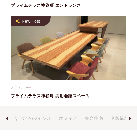
プライムテラス神谷町 エントランス
New Post
オフィス
プライムテラス神谷町 共用会議スペース
の他
すべてのジャンル
オフィス
集合住宅
文教施設
Previous
Next